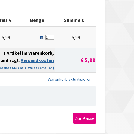
reis €
Menge
Summe €
5,99
5,99
1 Artikel im Warenkorb,
€ 5,99
und zzgl.
Versandkosten
echen Sie uns bitte per Email an)