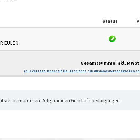
Status
P
ER EULEN
Gesamtsumme inkl. MwSt 
(nur Versand innerhalb Deutschlands, für Auslandsversandkosten spr
ufsrecht
und unsere
Allgemeinen Geschäftsbedingungen
.