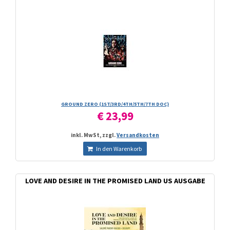
GROUND ZERO (1ST/­3RD/­4TH/­5TH/­7TH DOC)
€ 23,99
inkl. MwSt, zzgl.
Versandkosten
In den Warenkorb
LOVE AND DESIRE IN THE PROMISED LAND US AUSGABE