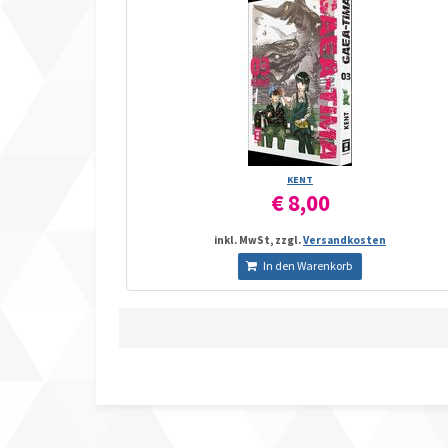
KENT
€ 8,00
inkl. MwSt, zzgl.
Versandkosten
In den Warenkorb