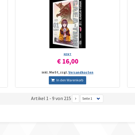
KENT
€ 16,00
inkl. MwSt, zzgl.
Versandkosten
In den Warenkorb
Artikel 1 - 9 von 215