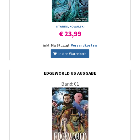
STARKS, KOWALSKI
€ 23,99
inkl. MwSt, zzgl.
Versandkosten
In den Warenkorb
EDGEWORLD US AUSGABE
Band: 01