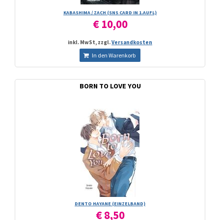
KABASHIMA /­ ZACH (SNS CARD IN 1.AUFL)
€ 10,00
inkl. MwSt, zzgl.
Versandkosten
In den Warenkorb
BORN TO LOVE YOU
DENTO HAYANE (EINZELBAND)
€ 8,50