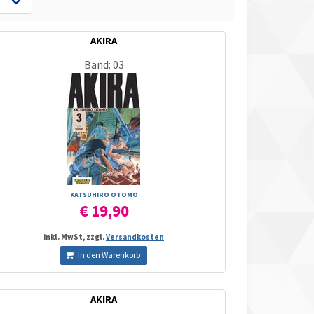
AKIRA
Band: 03
KATSUHIRO OTOMO
€ 19,90
inkl. MwSt, zzgl.
Versandkosten
In den Warenkorb
AKIRA