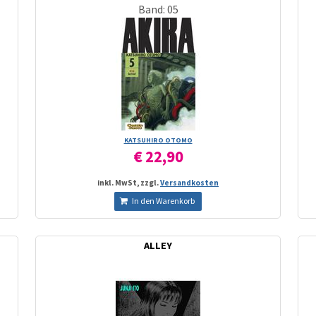
Band: 05
KATSUHIRO OTOMO
€ 22,90
inkl. MwSt, zzgl.
Versandkosten
In den Warenkorb
ALLEY