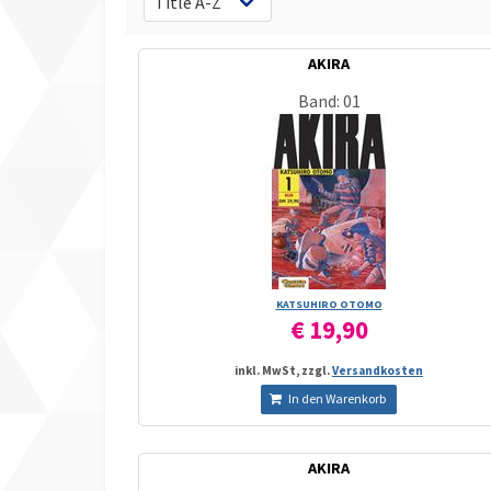
AKIRA
Band: 01
KATSUHIRO OTOMO
€ 19,90
inkl. MwSt, zzgl.
Versandkosten
In den Warenkorb
AKIRA