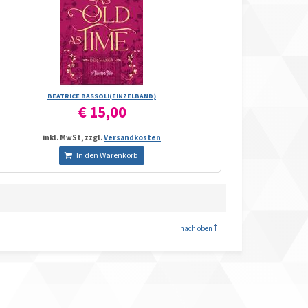
BEATRICE BASSOLI(EINZELBAND)
€ 15,00
inkl. MwSt, zzgl.
Versandkosten
In den Warenkorb
<
nach oben