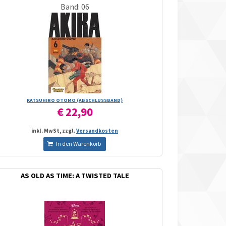
Band: 06
KATSUHIRO OTOMO (ABSCHLUSSBAND)
€ 22,90
inkl. MwSt, zzgl.
Versandkosten
In den Warenkorb
AS OLD AS TIME: A TWISTED TALE