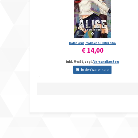
HARO ASO, TAKAYOSHI KURODA
€ 14,00
inkl. MwSt, zzgl.
Versandkosten
In den Warenkorb