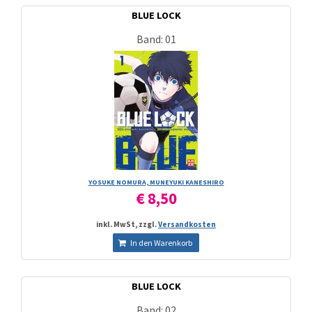
BLUE LOCK
Band: 01
YOSUKE NOMURA, MUNEYUKI KANESHIRO
€ 8,50
inkl. MwSt, zzgl.
Versandkosten
In den Warenkorb
BLUE LOCK
Band: 02