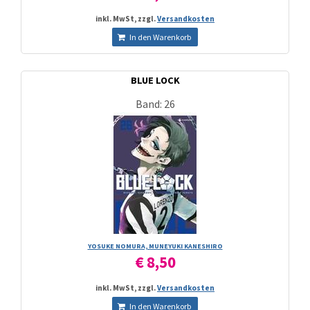
inkl. MwSt, zzgl.
Versandkosten
In den Warenkorb
BLUE LOCK
Band: 26
YOSUKE NOMURA, MUNEYUKI KANESHIRO
€ 8,50
inkl. MwSt, zzgl.
Versandkosten
In den Warenkorb