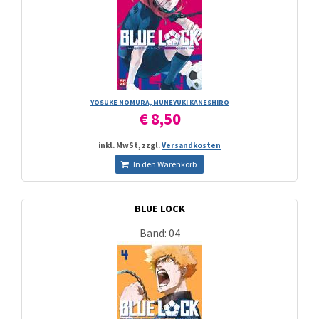
YOSUKE NOMURA, MUNEYUKI KANESHIRO
€ 8,50
inkl. MwSt, zzgl.
Versandkosten
In den Warenkorb
BLUE LOCK
Band: 04