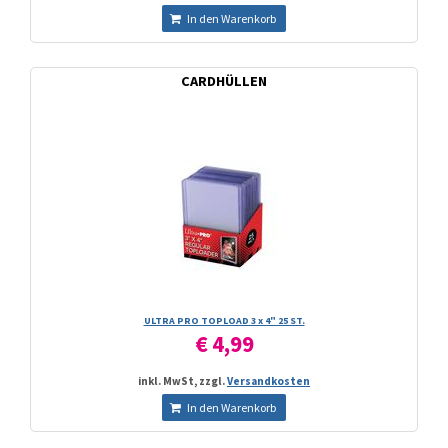
In den Warenkorb
CARDHÜLLEN
ULTRA PRO TOPLOAD 3 x 4" 25 ST.
€ 4,99
inkl. MwSt, zzgl.
Versandkosten
In den Warenkorb