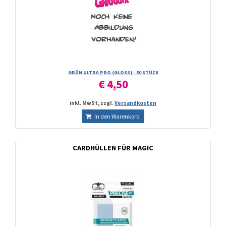
GRÜN ULTRA PRO (GLOSS) - 50 STÜCK
€ 4,50
inkl. MwSt, zzgl.
Versandkosten
In den Warenkorb
CARDHÜLLEN FÜR MAGIC