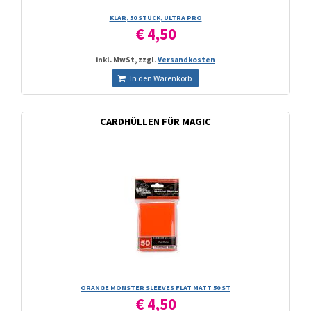
KLAR, 50 STÜCK, ULTRA PRO
€ 4,50
inkl. MwSt, zzgl.
Versandkosten
In den Warenkorb
CARDHÜLLEN FÜR MAGIC
ORANGE MONSTER SLEEVES FLAT MATT 50 ST
€ 4,50