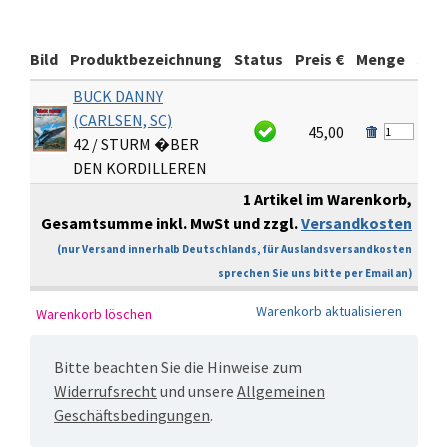
Bild
Produktbezeichnung
Status
Preis €
Menge
Sum
BUCK DANNY
(CARLSEN, SC)
45,00
4
42 / STURM �BER
DEN KORDILLEREN
1 Artikel im Warenkorb,
Gesamtsumme inkl. MwSt und zzgl.
Versandkosten
€
(nur Versand innerhalb Deutschlands, für Auslandsversandkosten
sprechen Sie uns bitte per Email an)
Bitte beachten Sie die Hinweise zum
Widerrufsrecht
und unsere
Allgemeinen
Geschäftsbedingungen
.